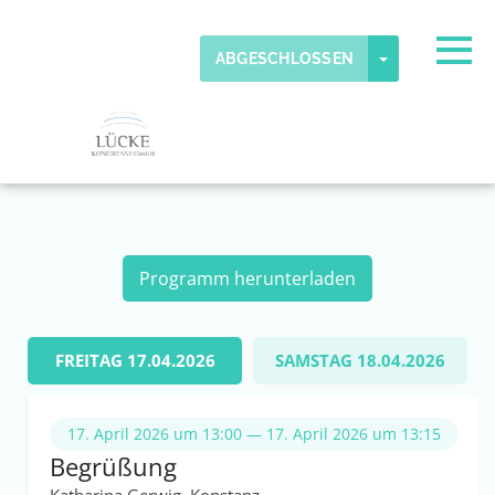
Skip to main content
Erkannte Zeitzone
Togg
TOGGLE DR
ABGESCHLOSSEN
OK
eventmobi
PROGRAMM
Programm herunterladen
FREITAG 17.04.2026
SAMSTAG 18.04.2026
17. April 2026 um 13:00 — 17. April 2026 um 13:15
Begrüßung